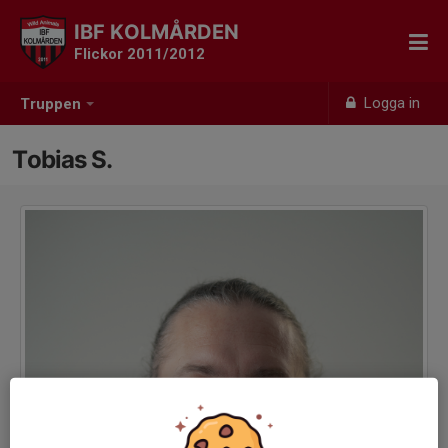
IBF KOLMÅRDEN
Flickor 2011/2012
Logga in
Truppen
Tobias S.