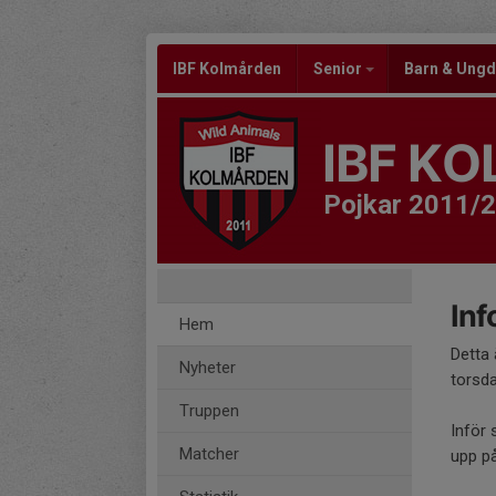
IBF Kolmården
Senior
Barn & Un
IBF K
Pojkar 2011/
Inf
Hem
Detta 
Nyheter
torsda
Truppen
Inför 
Matcher
upp på