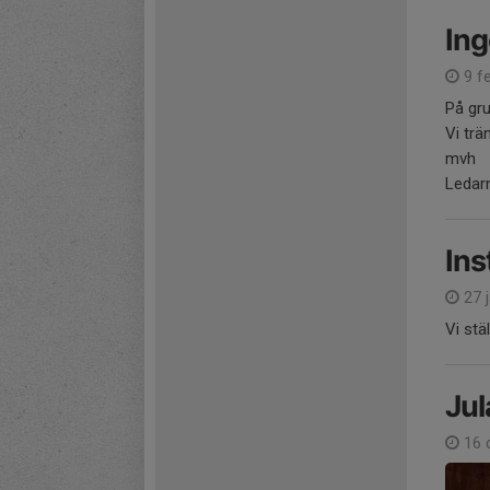
Ing
9 fe
På gru
Vi trä
mvh
Ledar
Ins
27 j
Vi stä
Jul
16 