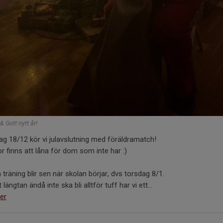
& Gott nytt år!
g 18/12 kör vi julavslutning med föräldramatch!
r finns att låna för dom som inte har :)
 träning blir sen när skolan börjar, dvs torsdag 8/1.
 längtan ändå inte ska bli alltför tuff har vi ett...
er