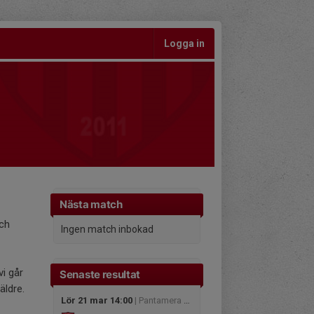
Logga in
Nästa match
och
Ingen match inbokad
vi går
Senaste resultat
 äldre.
Lör 21 mar 14:00
| Pantamera Pojkar Röd Klass F Östra