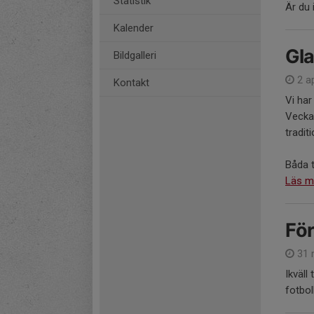
Statistik
Är du
Kalender
Gla
Bildgalleri
2 ap
Kontakt
Vi har
Veckan
tradit
Båda t
Läs m
För
31 
Ikväll
fotbol