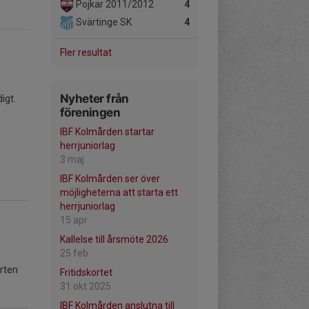
Pojkar 2011/2012
4
Svärtinge SK
4
Fler resultat
Nyheter från
igt.
föreningen
IBF Kolmården startar
herrjuniorlag
3 maj
IBF Kolmården ser över
möjligheterna att starta ett
herrjuniorlag
15 apr
Kallelse till årsmöte 2026
25 feb
orten
Fritidskortet
31 okt 2025
IBF Kolmården anslutna till