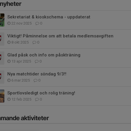
 nyheter
Sekretariat & kioskschema - uppdaterat
22 nov 2025
0
Viktigt! Påminnelse om att betala medlemsavgiften
8 okt 2025
0
Glad påsk och info om påskträning
13 apr 2025
0
Nya matchtider söndag 9/3!!
6 mar 2025
0
Sportlovsledigt och rolig träning!
12 feb 2025
0
mande aktiviteter