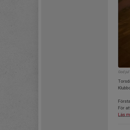
God jul 
Torsda
Klubbo
Första
För att
Läs m