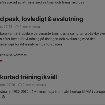
 intresserad av att vara med så kom och träna med oss!
d påsk, lovledigt & avslutning
r, 17:45
1 kommentar
 bara varit 2-3 spelare de senaste träningarna så nu tar vi påsklovsled
 efter lovet kör vi träning på tisdagen och avslutning med den
ionsenliga föräldramatchen på torsdagen.
illfällena kommer...
er
kortad träning ikväll
mar, 07:48
0 kommentarer
 tränar vi 1930-2030 så vi hinner heja fram vårt herrlag till VM i vänsp
l 😃