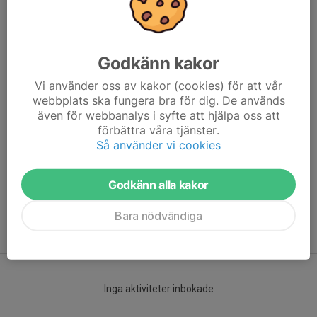
Godkänn kakor
Vi använder oss av kakor (cookies) för att vår
webbplats ska fungera bra för dig. De används
även för webbanalys i syfte att hjälpa oss att
Här hamnar automatiskt de senaste nyheterna på hemsidan. För
förbättra våra tjänster.
att kunna börja administrera hemsidan loggar du in högst upp till
Så använder vi cookies
höger.
Godkänn alla kakor
/Svenskalag.se
Bara nödvändiga
Kommande aktiviteter
Inga aktiviteter inbokade