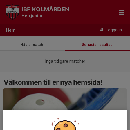
IBF KOLMÅRDEN
Herrjunior
Logga in
Hem
Nästa match
Senaste resultat
Inga tidigare matcher
Välkommen till er nya hemsida!