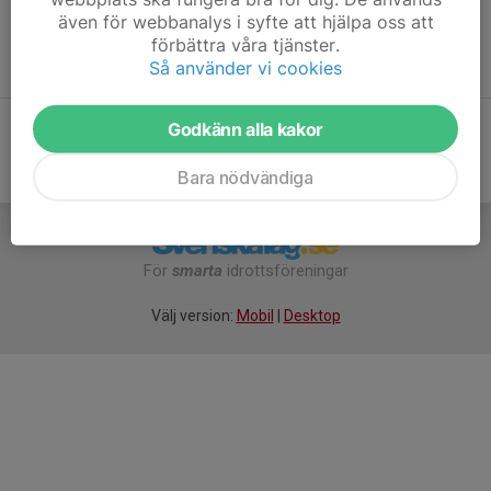
Kom träningsklädd med inneskor och ta med vattenflaska.
även för webbanalys i syfte att hjälpa oss att
Klubba och glasögon finns att låna om du inte hunnit skaffa
förbättra våra tjänster.
egna ännu. Välkommen!
Så använder vi cookies
Godkänn alla kakor
Bara nödvändiga
För
smarta
idrottsföreningar
Välj version:
Mobil
|
Desktop