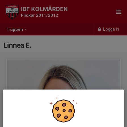
IBF KOLMÅRDEN
Flickor 2011/2012
Logga in
Truppen
Linnea E.