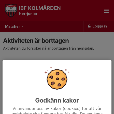
IBF KOLMÅRDEN
Herrjunior
Logga in
Matcher
Aktiviteten är borttagen
Aktiviteten du försöker nå är borttagen från hemsidan.
Godkänn kakor
Vi använder oss av kakor (cookies) för att vår
webbplats ska fungera bra för dig. De används