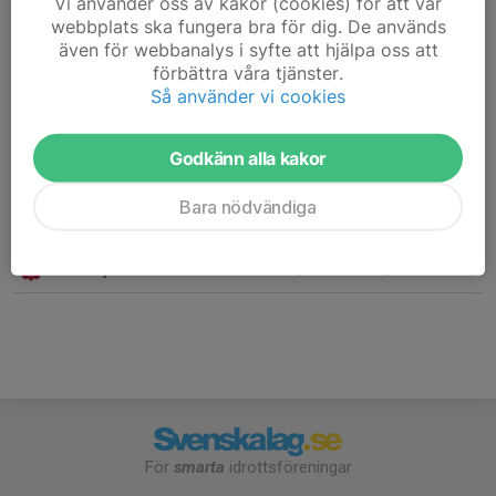
Vi använder oss av kakor (cookies) för att vår
webbplats ska fungera bra för dig. De används
7. Söderköpings IBK P 10/11
18
-29
15
även för webbanalys i syfte att hjälpa oss att
förbättra våra tjänster.
8. Vidingsjö MOIF P 11
18
-45
15
Så använder vi cookies
9. Ekängens IF P10/11
18
-47
15
Godkänn alla kakor
10. BK Vingen P 10/11
18
-83
7
Bara nödvändiga
11. Linghems SK P 09/10
0
0
0
12. Solfjäderstaden IBK P 11 Svart
0
0
0
För
smarta
idrottsföreningar