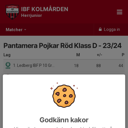
IBF KOLMÅRDEN
Herrjunior
Logga in
Matcher
Pantamera Pojkar Röd Klass D - 23/24
Lag
M
+/-
P
1. Ledberg IBF P 10 Grön
18
88
44
2. Linköping IBK Ungdom P 09/10:92
18
59
43
3. Åby IBK Ungdom P10/11 Vit
18
61
40
4. Brokinds IF P 09/12
18
28
37
5. IBF Kolmården P10
18
-21
23
Godkänn kakor
6. Linköping IBK Ungdom P 10/11
18
-21
21