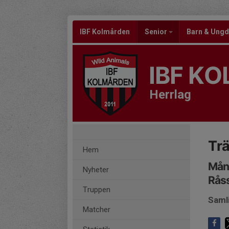
IBF Kolmården
Senior
Barn & Un
IBF K
Herrlag
Trä
Hem
Mån
Nyheter
Råss
Truppen
Saml
Matcher