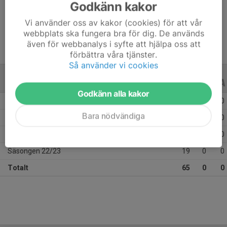
Godkänn kakor
Ålder
21 år
Vi använder oss av kakor (cookies) för att vår
webbplats ska fungera bra för dig. De används
även för webbanalys i syfte att hjälpa oss att
förbättra våra tjänster.
Så använder vi cookies
ALLA SERIER
ALLA ÅR
Godkänn alla kakor
Säsongen 25/26
24
0
0
Bara nödvändiga
Säsongen 24/25
8
0
0
Säsongen 23/24
14
0
0
Säsongen 22/23
19
0
0
Totalt
65
0
0