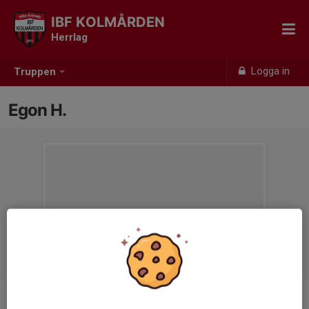
IBF KOLMÅRDEN
Herrlag
Logga in
Truppen
Egon H.
Position
-