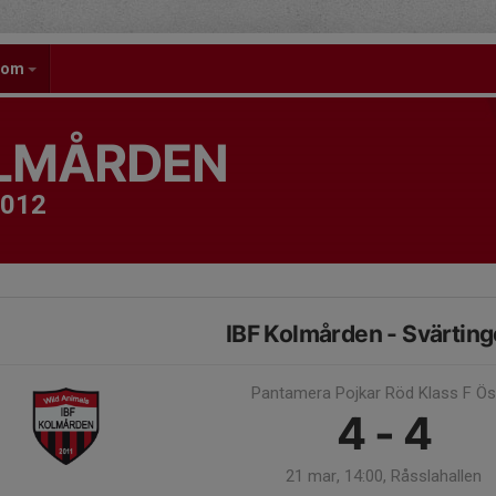
gdom
OLMÅRDEN
2012
IBF Kolmården - Svärtin
Pantamera Pojkar Röd Klass F Ös
4 - 4
21 mar, 14:00, Råsslahallen