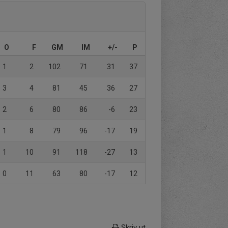
O
F
GM
IM
+/-
P
1
2
102
71
31
37
3
4
81
45
36
27
2
6
80
86
-6
23
1
8
79
96
-17
19
1
10
91
118
-27
13
0
11
63
80
-17
12
Skriv ut