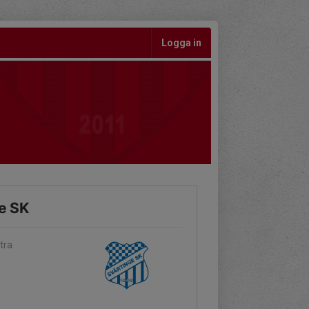
Logga in
ge SK
tra