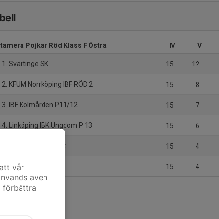
bell
tamera Pojkar Röd Klass F Östra
M
V
1. Svärtinge SK
15
12
2. KFUM Norrköping IBF RÖD 2
15
8
3. IBF Kolmården P11/12
15
7
4. Linköping IBK Ungdom P 13
15
6
5. Hjulsbro IK P 13 Vit
15
4
6. Ledberg IBF P 13
att vår
15
4
 används även
t förbättra