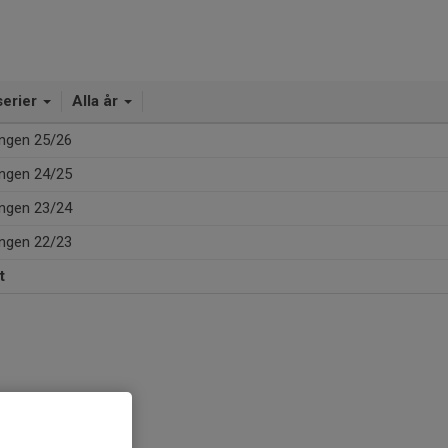
serier
Alla år
ngen 25/26
ngen 24/25
ngen 23/24
ngen 22/23
t