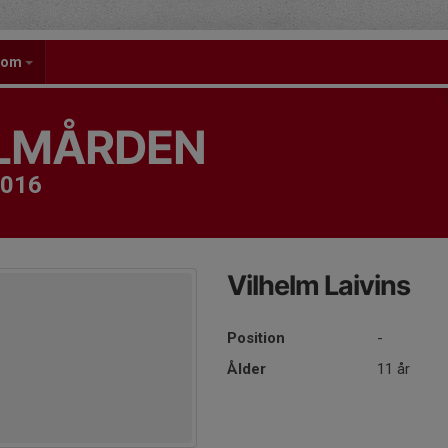
gdom
OLMÅRDEN
2016
Vilhelm Laivins
Position
-
Ålder
11 år