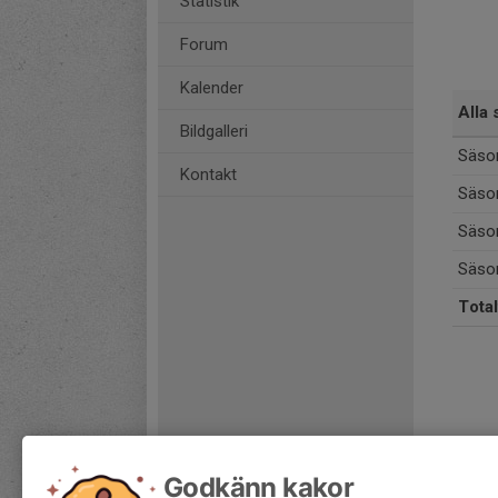
Statistik
Forum
Kalender
Alla 
Bildgalleri
Säso
Kontakt
Säso
Säso
Säso
Total
Godkänn kakor