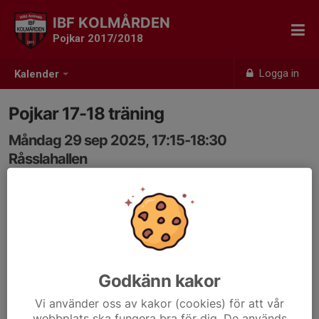
IBF KOLMÅRDEN
Pojkar 2017/2018
Logga in
Kalender
Pojkar 17-18 träning
Måndag 29 sep 2025, 17:15-18:30
Råsslahallen
Samling: 17:15
Godkänn kakor
Vi använder oss av kakor (cookies) för att vår
webbplats ska fungera bra för dig. De används