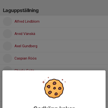
Laguppställning
Alfred Lindblom
Arvid Vänskä
Axel Gundberg
Caspian Röös
Charlie Seitz
Corneleus Östrand
Elix Gyldberg
Frans Lellep