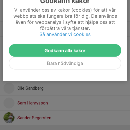
Godkänn kakor
Vi använder oss av kakor (cookies) för att vår
Gabriel Grzywnowicz
webbplats ska fungera bra för dig. De används
även för webbanalys i syfte att hjälpa oss att
förbättra våra tjänster.
Helmer Sköld
Så använder vi cookies
5. Leo Pihlblad
Godkänn alla kakor
Mateo Alvarez
Bara nödvändiga
Molle Kronqvist
Olle Sandberg
Sam Henrysson
Sander Segersten