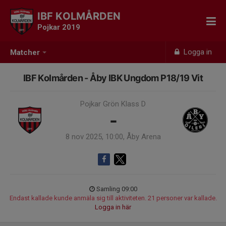
IBF KOLMÅRDEN
Pojkar 2019
Logga in
Matcher
IBF Kolmården - Åby IBK Ungdom P18/19 Vit
Pojkar Grön Klass D
-
8 nov 2025, 10:00, Åby Arena
Samling 09:00
Endast kallade kunde anmäla sig till aktiviteten. 21 personer var kallade.
Logga in här