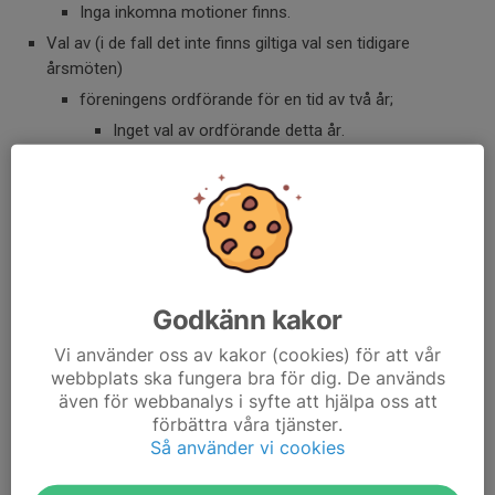
Inga inkomna motioner finns.
Val av (i de fall det inte finns giltiga val sen tidigare
årsmöten)
föreningens ordförande för en tid av två år;
Inget val av ordförande detta år.
ordinarie ledamöter i styrelsen för en tid av ett år eller
två år; Valen ska göras så styrelsen får en jämn
fördelning mellan ledamöter valda på ett och två år;
en revisor och revisorsuppleant för en tid av ett år;
tre ledamöter i valberedningen för en tid av ett år,
årsmötet skall utse en ledamot till ordförande.
Godkänn kakor
Övriga frågor.
Vi använder oss av kakor (cookies) för att vår
Dela nyhet
webbplats ska fungera bra för dig. De används
även för webbanalys i syfte att hjälpa oss att
förbättra våra tjänster.
Så använder vi cookies
Kommentarer