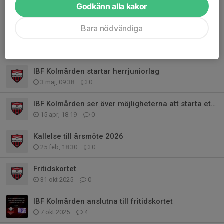
Godkänn alla kakor
Bara nödvändiga
Tidigare nyheter
IBF Kolmården startar herrjuniorlag
3 maj, 09:38
0
IBF Kolmården ser över möjligheterna att starta ett herrjuniorlag
15 apr, 18:19
0
Kallelse till årsmöte 2026
25 feb, 18:30
0
Fritidskortet
31 okt 2025
0
IBF Kolmården anslutna till fritidskortet
7 okt 2025
4