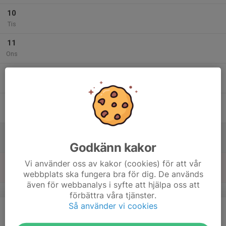
10
Tis
11
Ons
12
Tor
13
Fre
14
Lör
Godkänn kakor
15
Vi använder oss av kakor (cookies) för att vår
webbplats ska fungera bra för dig. De används
Sön
även för webbanalys i syfte att hjälpa oss att
v.25
förbättra våra tjänster.
Så använder vi cookies
16
Mån