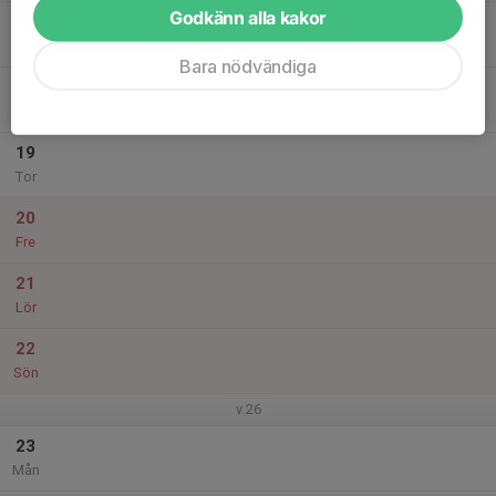
Godkänn alla kakor
17
Tis
Bara nödvändiga
18
Ons
19
Tor
20
Fre
21
Lör
22
Sön
v.26
23
Mån