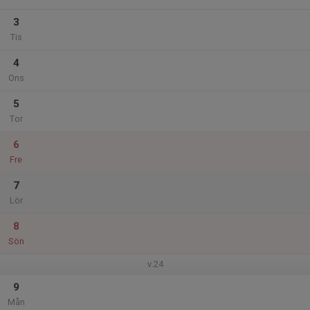
3
Tis
4
Ons
5
Tor
6
Fre
7
Lör
8
Sön
v.24
9
Mån