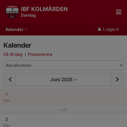
IBF KOLMÅRDEN
Damlag
Logga in
Kalender
Kalender
Gå till idag
|
Prenumerera
Juni 2025
1
Sön
v.23
2
Mån