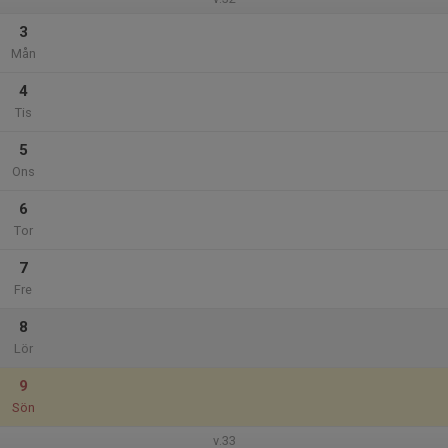
3
Mån
4
Tis
5
Ons
6
Tor
7
Fre
8
Lör
9
Sön
v.33