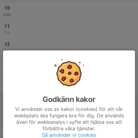
10
Mån
11
Tis
12
Ons
13
Tor
14
Fre
Godkänn kakor
15
Lör
Vi använder oss av kakor (cookies) för att vår
webbplats ska fungera bra för dig. De används
16
även för webbanalys i syfte att hjälpa oss att
Sön
förbättra våra tjänster.
v.34
Så använder vi cookies