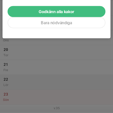
17
Mån
Godkänn alla kakor
18
Bara nödvändiga
Tis
19
Ons
20
Tor
21
Fre
22
Lör
23
Sön
v.35