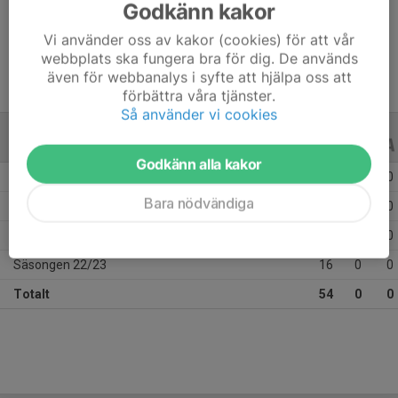
Godkänn kakor
Ålder
11 år
Vi använder oss av kakor (cookies) för att vår
webbplats ska fungera bra för dig. De används
även för webbanalys i syfte att hjälpa oss att
förbättra våra tjänster.
Så använder vi cookies
ALLA SERIER
ALLA ÅR
Godkänn alla kakor
Säsongen 25/26
12
0
0
Bara nödvändiga
Säsongen 24/25
14
0
0
Säsongen 23/24
12
0
0
Säsongen 22/23
16
0
0
Totalt
54
0
0