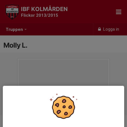
IBF KOLMÅRDEN
Flickor 2013/2015
Logga in
Truppen
Molly L.
Position
-