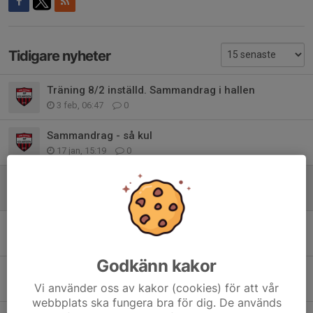
Tidigare nyheter
Träning 8/2 inställd. Sammandrag i hallen
3 feb, 06:47
0
Sammandrag - så kul
17 jan, 15:19
0
Inställd träning 18/1
13 jan, 21:38
0
Anmälan till sammandrag 17/1
7 jan, 20:11
0
Godkänn kakor
Kiosk-hjälp sammandrag, akut
Vi använder oss av kakor (cookies) för att vår
5 nov 2025
0
webbplats ska fungera bra för dig. De används