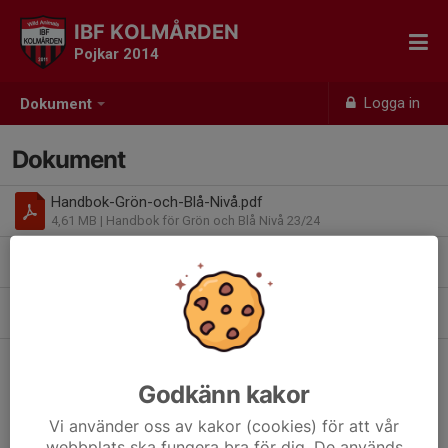
IBF KOLMÅRDEN
Pojkar 2014
Logga in
Dokument
Dokument
Handbok-Grön-och-Blå-Nivå.pdf
4,61 MB
| Handbok för Grön och Blå Nivå 23/24
lokala-forutsattningar-2022-2023.doc
0,36 MB
| Lokala förutsättningar/regler Östergötland 23/24
Östergötlands-Innebandyförbund-Lokala-förutsättningar_24-25_Blå.pdf
0,09 MB
| Östergötlands Innebandyförbund Lokala förutsättningar 2024-2025 BLÅ
Godkänn kakor
Vi använder oss av kakor (cookies) för att vår
webbplats ska fungera bra för dig. De används