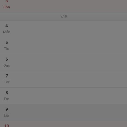
3
Sön
v.19
4
Mån
5
Tis
6
Ons
7
Tor
8
Fre
9
Lör
10