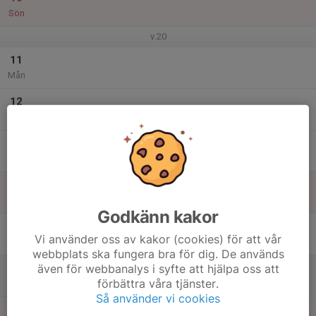
Sön
v.20
11
Mån
12
Tis
13
Ons
14
Tor
Godkänn kakor
15
Vi använder oss av kakor (cookies) för att vår
Fre
webbplats ska fungera bra för dig. De används
även för webbanalys i syfte att hjälpa oss att
16
förbättra våra tjänster.
Lör
Så använder vi cookies
17