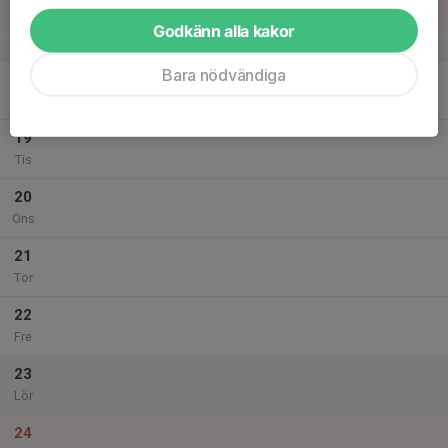
Sön
Godkänn alla kakor
v.21
Bara nödvändiga
18
Mån
19
Tis
20
Ons
21
Tor
22
Fre
23
Lör
24