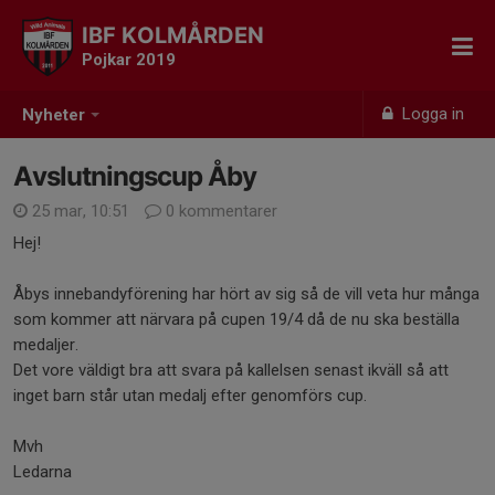
IBF KOLMÅRDEN
Pojkar 2019
Logga in
Nyheter
Avslutningscup Åby
25 mar, 10:51
0 kommentarer
Hej!
Åbys innebandyförening har hört av sig så de vill veta hur många
som kommer att närvara på cupen 19/4 då de nu ska beställa
medaljer.
Det vore väldigt bra att svara på kallelsen senast ikväll så att
inget barn står utan medalj efter genomförs cup.
Mvh
Ledarna