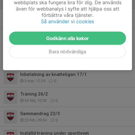
webbplats ska fungera bra för dig. De används
25 mar, 10:51
0
även för webbanalys i syfte att hjälpa oss att
förbättra våra tjänster.
Sammandrag 22/3
Så använder vi cookies
17 mar, 21:36
0
Knatteligan 14/3
Godkänn alla kakor
12 mar, 20:13
0
Bara nödvändiga
IBF Kolmårdens styrelse söker folk
11 mar, 20:42
0
Inbetalning av knatteligan 17/1
3 mar, 17:29
0
Träning 26/2
26 feb, 10:53
0
Sammandrag 22/3
25 feb, 09:34
0
Inställd träning under sportlovet