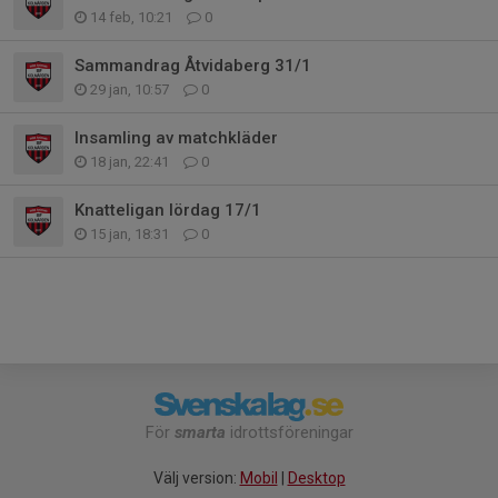
14 feb, 10:21
0
Sammandrag Åtvidaberg 31/1
29 jan, 10:57
0
Insamling av matchkläder
18 jan, 22:41
0
Knatteligan lördag 17/1
15 jan, 18:31
0
För
smarta
idrottsföreningar
Välj version:
Mobil
|
Desktop