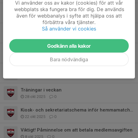
Vi använder oss av kakor (cookies) för att vår
webbplats ska fungera bra för dig. De används
Träna med P11/12/13 torsdag 29/1
även för webbanalys i syfte att hjälpa oss att
28 jan, 22:18
0
förbättra våra tjänster.
Så använder vi cookies
Träna och spela match med P11/12/13
22 jan, 20:46
6
Godkänn alla kakor
Julavslutning 18/12
9 dec 2025
0
Bara nödvändiga
Inställd träning 25/11
25 nov 2025
0
Träningar i veckan
28 okt 2025
0
Kiosk- och sekretariatschema inför hemmamatcher
22 okt 2025
0
Viktigt! Påminnelse om att betala medlemsavgiften
8 okt 2025
0