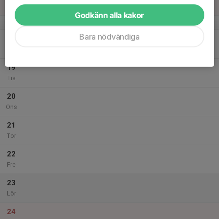
Sön
Godkänn alla kakor
v.34
Bara nödvändiga
18
Mån
19
Tis
20
Ons
21
Tor
22
Fre
23
Lör
24