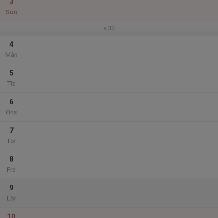
3
Sön
v.32
4
Mån
5
Tis
6
Ons
7
Tor
8
Fre
9
Lör
10