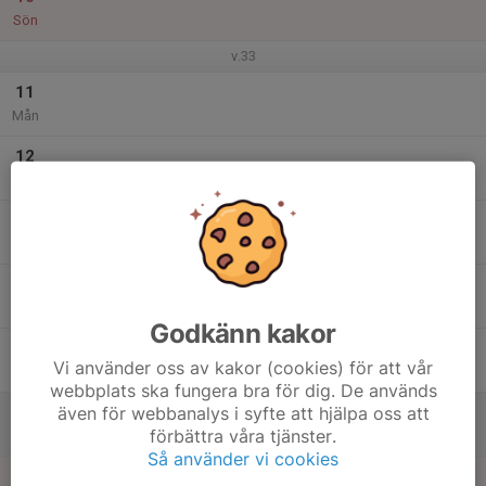
Sön
v.33
11
Mån
12
Tis
13
Ons
14
Tor
Godkänn kakor
15
Vi använder oss av kakor (cookies) för att vår
Fre
webbplats ska fungera bra för dig. De används
även för webbanalys i syfte att hjälpa oss att
16
förbättra våra tjänster.
Lör
Så använder vi cookies
17