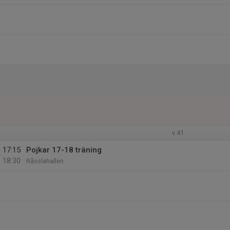
v.41
17:15
Pojkar 17-18 träning
18:30
Råsslahallen