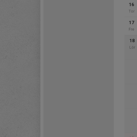
16
Tor
17
Fre
18
Lör