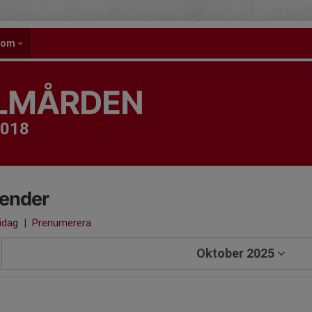
gdom
OLMÅRDEN
2018
lender
 idag
|
Prenumerera
Oktober 2025