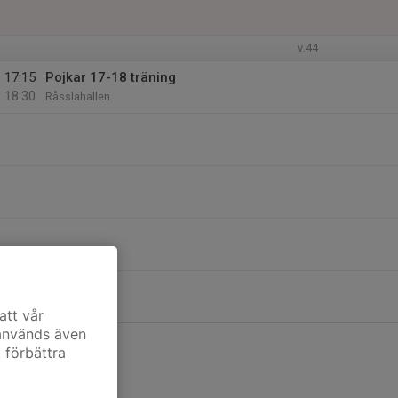
v.44
17:15
Pojkar 17-18 träning
18:30
Råsslahallen
att vår
 används även
t förbättra