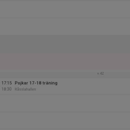
v.42
17:15
Pojkar 17-18 träning
18:30
Råsslahallen