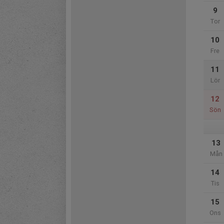
9
Tor
10
Fre
11
Lör
12
Sön
13
Mån
14
Tis
15
Ons