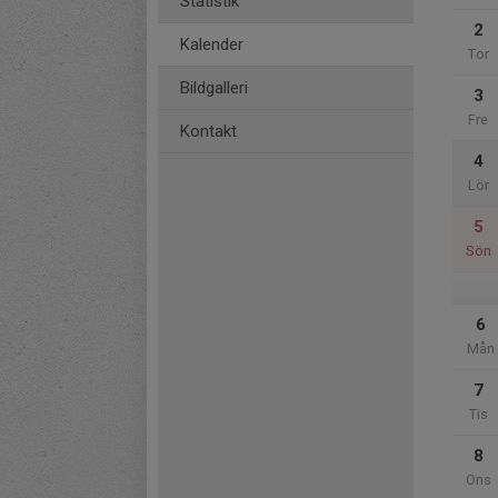
Statistik
2
Kalender
Tor
Bildgalleri
3
Fre
Kontakt
4
Lör
5
Sön
6
Mån
7
Tis
8
Ons