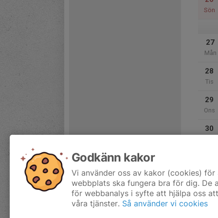
Sön
27
Mån
28
Tis
29
Ons
30
Tor
Godkänn kakor
31
Fre
Vi använder oss av kakor (cookies) för 
webbplats ska fungera bra för dig. De
för webbanalys i syfte att hjälpa oss at
våra tjänster.
Så använder vi cookies