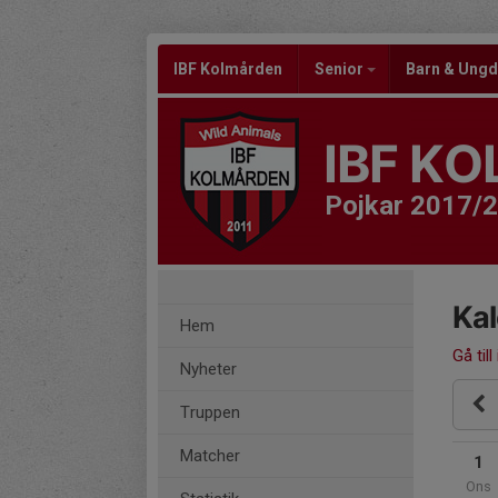
IBF Kolmården
Senior
Barn & Un
IBF K
Pojkar 2017/
Ka
Hem
Gå till
Nyheter
Truppen
Matcher
1
Ons