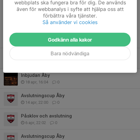
webbplats ska fungera bra för dig. De används
Dela nyhet
även för webbanalys i syfte att hjälpa oss att
förbättra våra tjänster.
Så använder vi cookies
Tidigare nyheter
Godkänn alla kakor
Bara nödvändiga
Slut på säsongen
22 apr, 11:05
0
Inbjudan Åby
18 apr, 16:04
0
Avslutningscup Åby
14 apr, 22:00
0
Påsklov och avslutning
6 apr, 22:02
0
Avslutningscup Åby