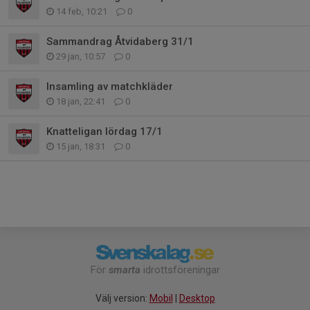
14 feb, 10:21
0
Sammandrag Åtvidaberg 31/1
29 jan, 10:57
0
Insamling av matchkläder
18 jan, 22:41
0
Knatteligan lördag 17/1
15 jan, 18:31
0
För
smarta
idrottsföreningar
Välj version:
Mobil
|
Desktop