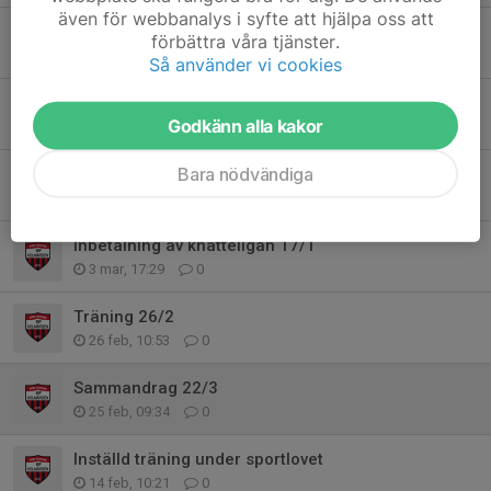
även för webbanalys i syfte att hjälpa oss att
Sammandrag 22/3
förbättra våra tjänster.
17 mar, 21:36
0
Så använder vi cookies
Knatteligan 14/3
Godkänn alla kakor
12 mar, 20:13
0
Bara nödvändiga
IBF Kolmårdens styrelse söker folk
11 mar, 20:42
0
Inbetalning av knatteligan 17/1
3 mar, 17:29
0
Träning 26/2
26 feb, 10:53
0
Sammandrag 22/3
25 feb, 09:34
0
Inställd träning under sportlovet
14 feb, 10:21
0