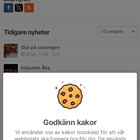
Tidigare nyheter
Slut på säsongen
22 apr, 11:05
0
Inbjudan Åby
18 apr, 16:04
0
Avslutningscup Åby
14 apr, 22:00
0
Påsklov och avslutning
6 apr, 22:02
0
Godkänn kakor
Avslutningscup Åby
Vi använder oss av kakor (cookies) för att vår
25 mar, 10:51
0
webbplats ska fungera bra för dig. De används