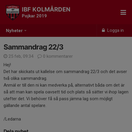
IBF KOLMÅRDEN
Pojkar 2019
Logga in
Nyheter
Sammandrag 22/3
25 feb, 09:34
0 kommentarer
Hej!
Det har skickats ut kallelse om sammandrag 22/3 och det avser
två olika sammandrag.
Anmäl er till den ni kan medverka på, alternativt båda om det är
så att man kan spela oavsett tid och plats så sätter vi ihop lagen
utefter det. Vi behöver få så pass jämna lag som möjligt
gällande antal spelare.
/Ledarna
Dela nyhet