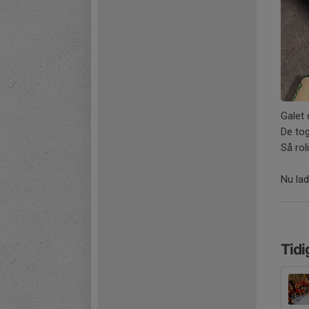
Galet 
De to
Så rol
Nu la
Tidi