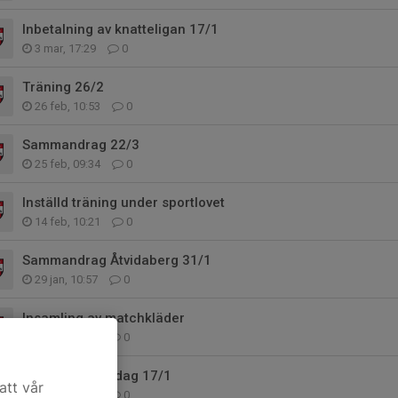
Inbetalning av knatteligan 17/1
3 mar, 17:29
0
Träning 26/2
26 feb, 10:53
0
Sammandrag 22/3
25 feb, 09:34
0
Inställd träning under sportlovet
14 feb, 10:21
0
Sammandrag Åtvidaberg 31/1
29 jan, 10:57
0
Insamling av matchkläder
18 jan, 22:41
0
Knatteligan lördag 17/1
att vår
15 jan, 18:31
0