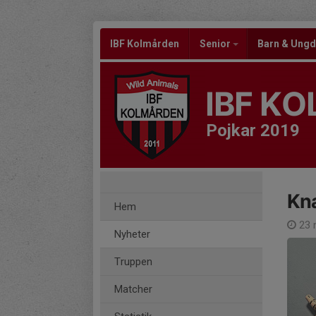
IBF Kolmården
Senior
Barn & Un
IBF K
Pojkar 2019
Kn
Hem
23 
Nyheter
Truppen
Matcher