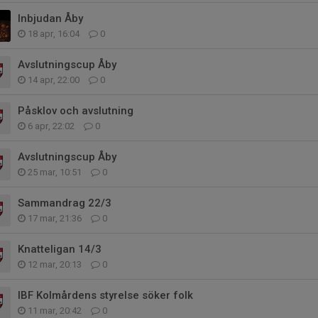
Inbjudan Åby
18 apr, 16:04
0
Avslutningscup Åby
14 apr, 22:00
0
Påsklov och avslutning
6 apr, 22:02
0
Avslutningscup Åby
25 mar, 10:51
0
Sammandrag 22/3
17 mar, 21:36
0
Knatteligan 14/3
12 mar, 20:13
0
IBF Kolmårdens styrelse söker folk
11 mar, 20:42
0