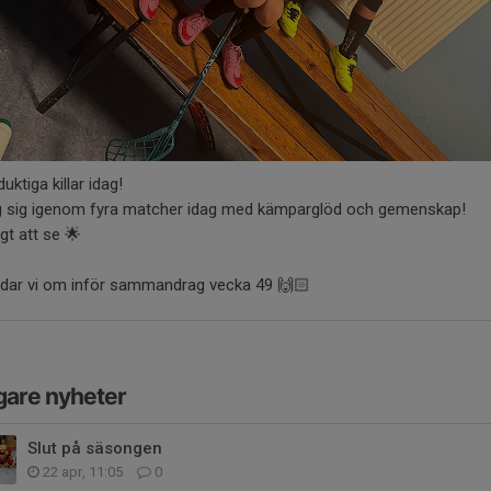
duktiga killar idag!
g sig igenom fyra matcher idag med kämparglöd och gemenskap!
igt att se 🌟
ddar vi om inför sammandrag vecka 49 🙌🏻
gare nyheter
Slut på säsongen
22 apr, 11:05
0